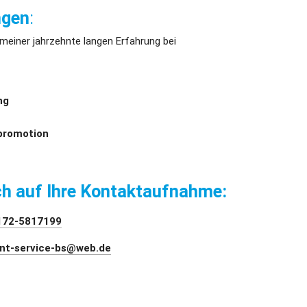
ngen
:
 meiner jahrzehnte langen Erfahrung bei
ng
promotion
ch auf Ihre Kontaktaufnahme:
172-5817199
nt-service-bs@web.de