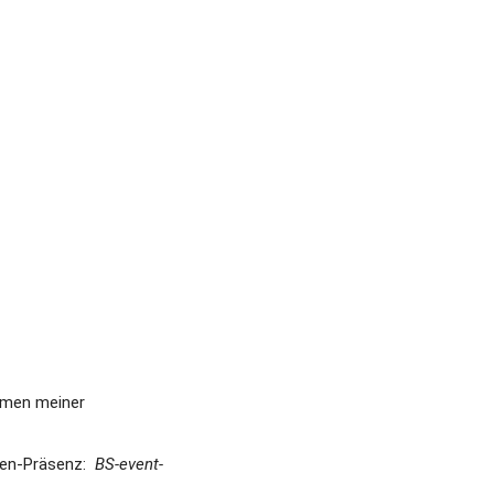
hmen meiner 
en-Präsenz:  
BS-event-